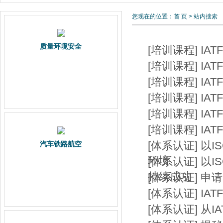
员培训
您现在的位置：
首 页
> 站内搜索
质量环境安全
[培训课程]
IA
[培训课程]
IAT
[培训课程]
IAT
[培训课程]
IAT
[培训课程]
IA
[培训课程]
IAT
[体系认证]
以I
汽车铁路航空
环境
[体系认证]
以I
持续成功
[体系认证]
申请
[体系认证]
IA
[体系认证]
从I